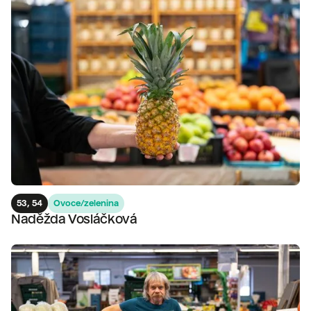
53, 54
Ovoce/zelenina
Naděžda Vosláčková