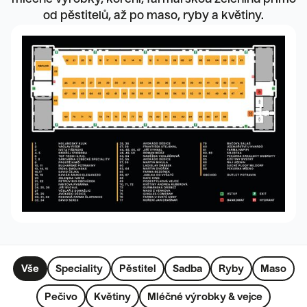
mléčné výrobky, koření, farmářskou zeleninu přímo
od pěstitelů, až po maso, ryby a květiny.
Vše
Speciality
Pěstitel
Sadba
Ryby
Maso
Pečivo
Květiny
Mléčné výrobky & vejce