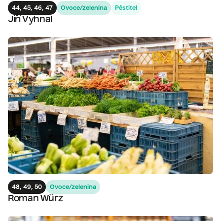
44, 45, 46, 47
Ovoce/zelenina
Pěstitel
Jiří Vyhnal
48, 49, 50
Ovoce/zelenina
Roman Würz