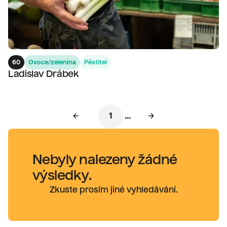
60
Ovoce/zelenina
Pěstitel
Ladislav Drábek
ARROW_BACK
ARROW_FORWARD
1
...
Nebyly nalezeny žádné
výsledky.
Zkuste prosím jiné vyhledávání.