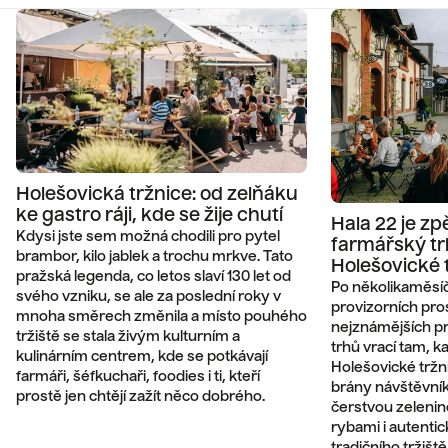
Holešovická tržnice: od zelňáku
ke gastro ráji, kde se žije chutí
Hala 22 je zp
Kdysi jste sem možná chodili pro pytel
farmářský tr
brambor, kilo jablek a trochu mrkve. Tato
Holešovické 
pražská legenda, co letos slaví 130 let od
Po několikaměsí
svého vzniku, se ale za poslední roky v
provizorních pro
mnoha směrech změnila a místo pouhého
nejznámějších p
tržiště se stala živým kulturním a
trhů vrací tam, ka
kulinárním centrem, kde se potkávají
Holešovické tržn
farmáři, šéfkuchaři, foodies i ti, kteří
brány návštěvník
prostě jen chtějí zažít něco dobrého.
čerstvou zeleni
rybami i autenti