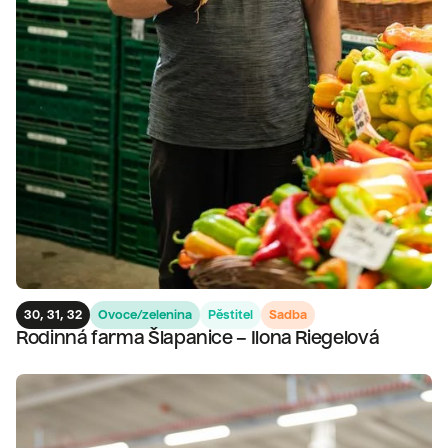
30, 31, 32
Ovoce/zelenina
Pěstitel
Sadba
Rodinná farma Šlapanice – Ilona Riegelová