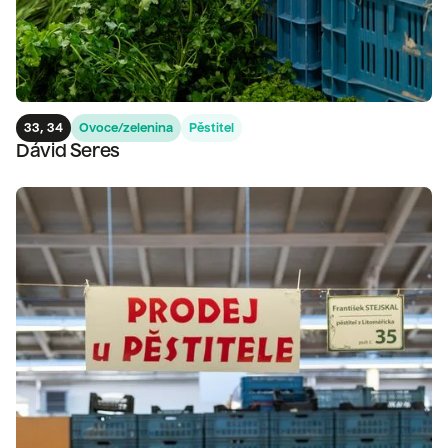
33, 34
Ovoce/zelenina
Pěstitel
Dávid Seres