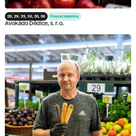
28, 29, 35, 36, 55, 56
Ovoce/zelenina
Avokádo Dědice, s. r. o.