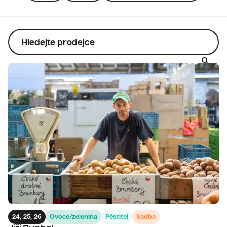
search
24, 25, 26
Ovoce/zelenina
Pěstitel
Sadba