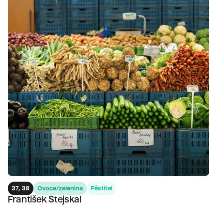
37, 38
Ovoce/zelenina
Pěstitel
František Stejskal