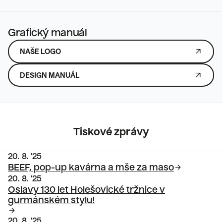
Grafický manuál
ARROW_OUTWARD
NAŠE LOGO
ARROW_OUTWARD
DESIGN MANUÁL
Tiskové zprávy
20. 8. ’25
arrow_forward
BEEF, pop-up kavárna a mše za maso
20. 8. ’25
Oslavy 130 let Holešovické tržnice v
gurmánském stylu!
arrow_forward
20. 8. ’25