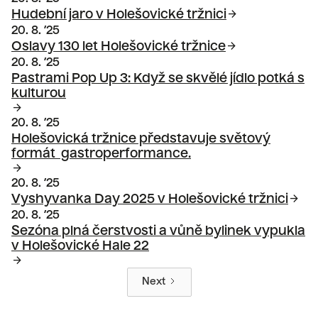
arrow_forward
Hudební jaro v Holešovické tržnici
20. 8. ’25
arrow_forward
Oslavy 130 let Holešovické tržnice
20. 8. ’25
Pastrami Pop Up 3: Když se skvělé jídlo potká s
kulturou
arrow_forward
20. 8. ’25
Holešovická tržnice představuje světový
formát gastroperformance.
arrow_forward
20. 8. ’25
arrow_forward
Vyshyvanka Day 2025 v Holešovické tržnici
20. 8. ’25
Sezóna plná čerstvosti a vůně bylinek vypukla
v Holešovické Hale 22
arrow_forward
Next