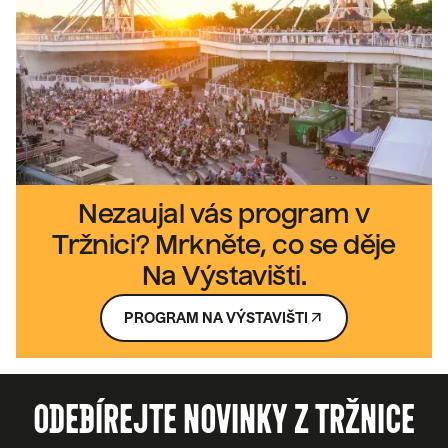
Nezaujal vás program v
Tržnici? Mrkněte, co se děje
Na Výstavišti.
ARROW_OUTWARD
PROGRAM NA VÝSTAVIŠTI
ODEBÍREJTE NOVINKY Z TRŽNICE