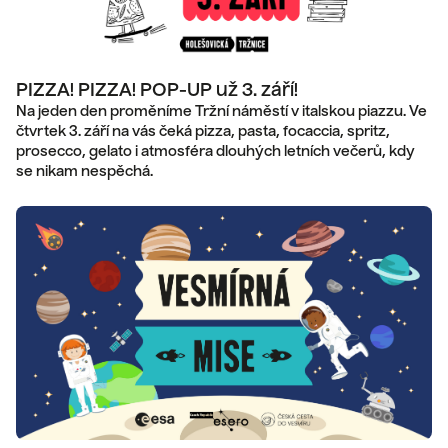
PIZZA! PIZZA! POP-UP už 3. září!
Na jeden den proměníme Tržní náměstí v italskou piazzu. Ve
čtvrtek 3. září na vás čeká pizza, pasta, focaccia, spritz,
prosecco, gelato i atmosféra dlouhých letních večerů, kdy
se nikam nespěchá.