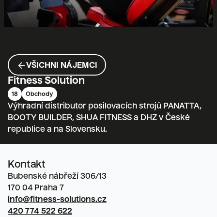
ARROW_BACK
VŠICHNI NÁJEMCI
Fitness Solution
18
Obchody
Výhradní distributor posilovacích strojů PANATTA,
BOOTY BUILDER, SHUA FITNESS a DHZ v České
republice a na Slovensku.
Kontakt
Bubenské nábřeží 306/13

170 04 Praha 7
info@fitness-solutions.cz
420 774 522 622