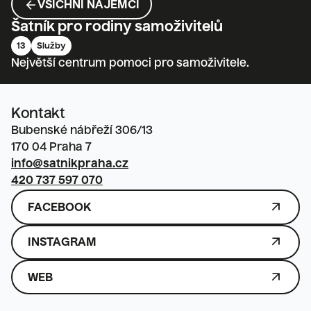
ARROW_BACK
VŠICHNI NÁJEMCI
Šatník pro rodiny samoživitelů
13
Služby
Největší centrum pomoci pro samoživitele.
Kontakt
Bubenské nábřeží 306/13

170 04 Praha 7
info@satnikpraha.cz
420 737 597 070
ARROW_OUTWARD
FACEBOOK
ARROW_OUTWARD
INSTAGRAM
ARROW_OUTWARD
WEB